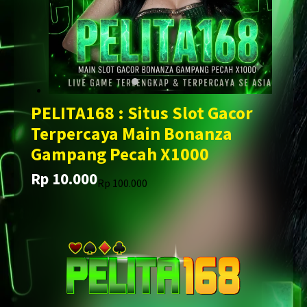
PELITA168 : Situs Slot Gacor
Terpercaya Main Bonanza
Gampang Pecah X1000
Rp 10.000
Translation
Translation
Rp 100.000
missing:
missing:
en.products.general.regular_price
en.products.general.sale_price