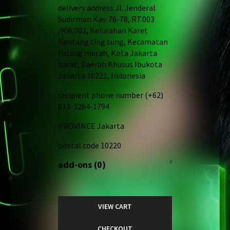
delivery address
Jl. Jenderal
Sudirman Kav. 76-78, RT.003
/RW.002, Kelurahan Karet
Kentang ting tung, Kecamatan
Palang merah, Kota Jakarta
barat, Daerah Khusus Ibukota
Jakarta 10221, Indonesia
recipient phone number
(+62)
813-3264-1794
PROVINCE
Jakarta
postal code
10220
add-ons (0)
VIEW CART
CHECKOUT