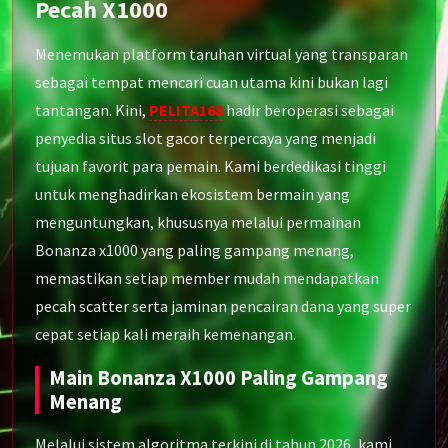
Pecah X1000
Menemukan platform taruhan virtual yang transparan
sebagai tempat mencari cuan utama kini bukan lagi
tantangan. Kini,
PELITA168
hadir beroperasi sebagai
penyedia situs slot gacor terpercaya yang menjadi
tujuan favorit para pemain. Kami berdedikasi tinggi
untuk menghadirkan ekosistem bermain yang
menguntungkan, khususnya melalui permainan
Bonanza x1000 yang paling gampang menang,
memastikan setiap member mudah mendapatkan
pecah scatter serta jaminan pencairan dana yang super
cepat setiap kali meraih kemenangan.
Main Bonanza X1000 Paling Gampang
Menang
Melalui sistem algoritma terkini di tahun 2026, kami