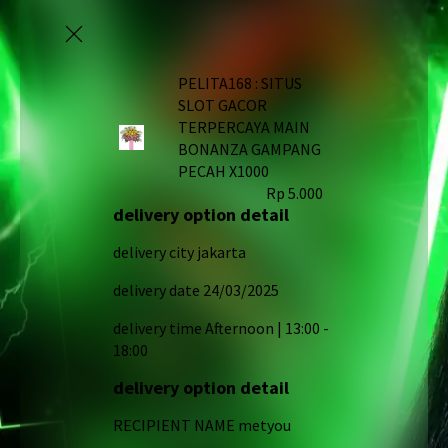
PELITA168 : SITUS
SLOT GACOR
TERPERCAYA MAIN
BONANZA GAMPANG
PECAH X1000
Rp 5.000
delivery option detail
delivery city
jakarta
delivery date
24/03/2025
delivery time
Afternoon | 13:00 -
18:00
delivery option detail
RECIPIENT NAME
metyou