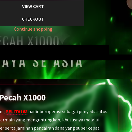
VIEW CART
CHECKOUT
Continue shopping
 Pecah X1000
ni,
PELITA168
hadir beroperasi sebagai penyedia situs
m bermain yang menguntungkan, khususnya melalui
serta jaminan pencairan dana yang super cepat