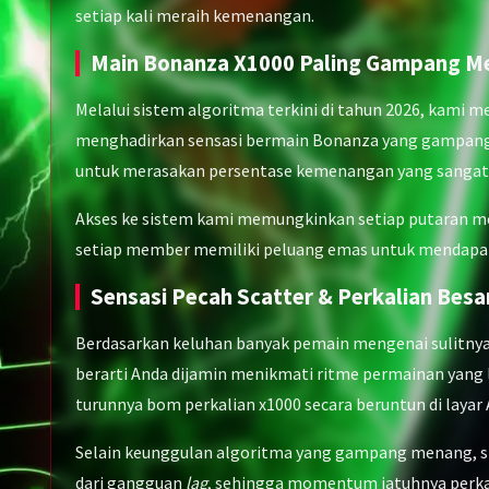
setiap kali meraih kemenangan.
Main Bonanza X1000 Paling Gampang M
Melalui sistem algoritma terkini di tahun 2026, kami 
menghadirkan sensasi bermain Bonanza yang gampang pe
untuk merasakan persentase kemenangan yang sangat 
Akses ke sistem kami memungkinkan setiap putaran me
setiap member memiliki peluang emas untuk mendapatk
Sensasi Pecah Scatter & Perkalian Besa
Berdasarkan keluhan banyak pemain mengenai sulitnya
berarti Anda dijamin menikmati ritme permainan yang 
turunnya bom perkalian x1000 secara beruntun di layar 
Selain keunggulan algoritma yang gampang menang, sta
dari gangguan
lag
, sehingga momentum jatuhnya perkal