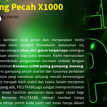
g Pecah X1000
0
Rp 100.000
l.regular_price
l.sale_price
rm bermain yang aman dan menjanjikan tentu
da lebih selektif. Memahami kebutuhan ini,
asi sebagai
situs slot gacor terpercaya
sekaligus
cuan utama bagi para pemain. Kami memastikan
menikmati pengalaman bermain terbaik dengan
rmainan
Bonanza x1000 paling gampang menang
.
eru gampang pecah scatter dan turunnya perkalian
untun yang membuat peluang meraih kemenangan
 menjadi lebih stabil dan nyata. Selain menjamin
yang adil, PELITA168 juga sangat memprioritaskan
lewat fasilitas pencairan dana super cepat bagi
 Bersama PELITA168, nikmati taruhan tanpa
setiap profit Anda pasti cair lunas hanya dalam