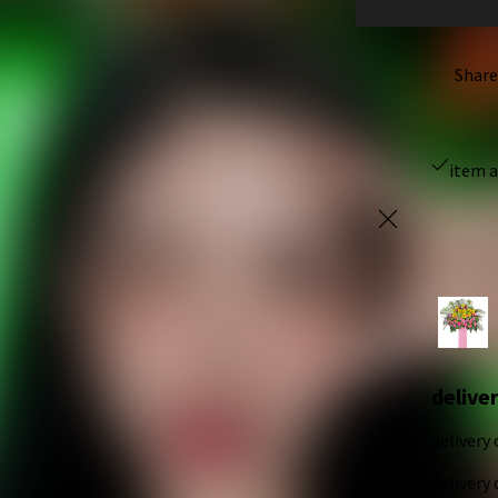
Share
item a
delive
delivery 
delivery