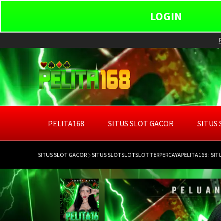
LOGIN
PELITA168
SITUS SLOT GACOR
SITUS
SITUS SLOT GACOR
SITUS SLOT
SLOT
SLOT TERPERCAYA
PELITA168 : S