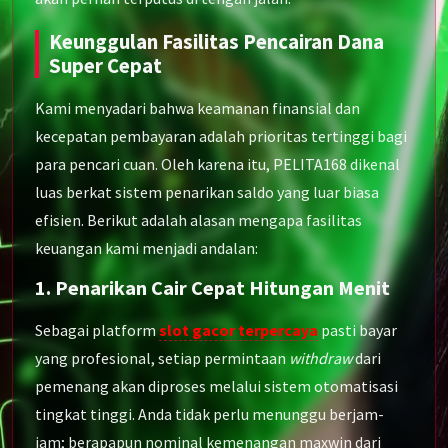
Keunggulan Fasilitas Pencairan Dana
Super Cepat
Kami menyadari bahwa keamanan finansial dan
kecepatan pembayaran adalah prioritas tertinggi bagi
para pencari cuan. Oleh karena itu, PELITA168 dikenal
luas berkat sistem penarikan saldo yang luar biasa
efisien. Berikut adalah alasan mengapa fasilitas
keuangan kami menjadi andalan:
1. Penarikan Cair Cepat Hitungan Menit
Sebagai platform
slot gacor terpercaya
pasti bayar
yang profesional, setiap permintaan
withdraw
dari
pemenang akan diproses melalui sistem otomatisasi
tingkat tinggi. Anda tidak perlu menunggu berjam-
jam; berapapun nominal kemenangan maxwin dari