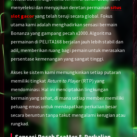
menyeleksi dan menyajikan deretan permainan
situs
slot gacor
yang telah teruji secara global. Fokus
utama kami adalah menghadirkan sensasi bermain
Bonanza yang gampang pecah x1000. Algoritma
permainan di PELITA168 berjalan jauh lebih stabil dan
adil, memberikan ruang bagi pemain untuk merasakan
persentase kemenangan yang sangat tinggi.
Akses ke sistem kami memungkinkan setiap putaran
memiliki tingkat
Return to Player
(RTP) yang
mendominasi. Hal ini menciptakan lingkungan
bermain yang sehat, di mana setiap member memiliki
peluang emas untuk mendapatkan perkalian besar
secara beruntun tanpa takut mengalami kerugian atau
rungkad.