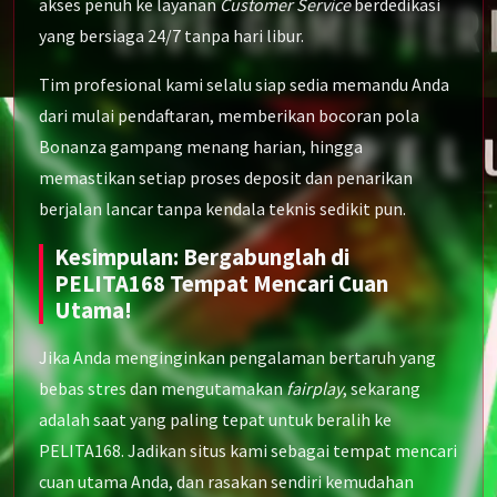
akses penuh ke layanan
Customer Service
berdedikasi
yang bersiaga 24/7 tanpa hari libur.
Tim profesional kami selalu siap sedia memandu Anda
dari mulai pendaftaran, memberikan bocoran pola
Bonanza gampang menang harian, hingga
memastikan setiap proses deposit dan penarikan
berjalan lancar tanpa kendala teknis sedikit pun.
Kesimpulan: Bergabunglah di
PELITA168 Tempat Mencari Cuan
Utama!
Jika Anda menginginkan pengalaman bertaruh yang
bebas stres dan mengutamakan
fairplay
, sekarang
adalah saat yang paling tepat untuk beralih ke
PELITA168. Jadikan situs kami sebagai tempat mencari
cuan utama Anda, dan rasakan sendiri kemudahan