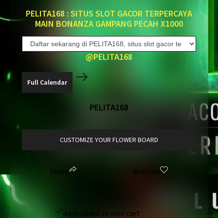
PELITA168 : SITUS SLOT GACOR TERPERCAYA
MAIN BONANZA GAMPANG PECAH X1000
@PELITA168
PELITA168
CUSTOMIZE YOUR FLOWER BOARD
Share
Wishlist
item added to your cart