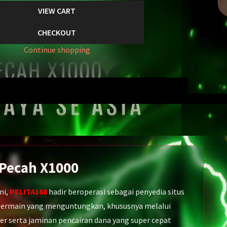
VIEW CART
CHECKOUT
Continue shopping
 Pecah X1000
ni,
PELITA168
hadir beroperasi sebagai penyedia situs
m bermain yang menguntungkan, khususnya melalui
serta jaminan pencairan dana yang super cepat