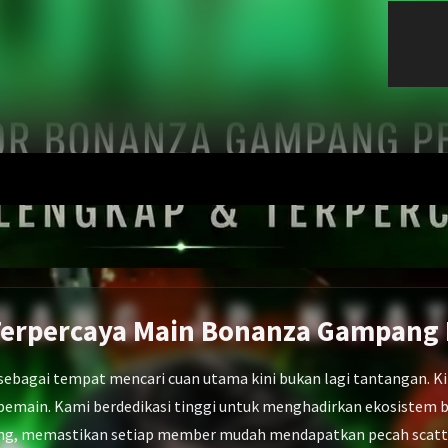
r Terpercaya Main Bonanza Gampang
ebagai tempat mencari cuan utama kini bukan lagi tantangan. Ki
ra pemain. Kami berdedikasi tinggi untuk menghadirkan ekosiste
, memastikan setiap member mudah mendapatkan pecah scatter 