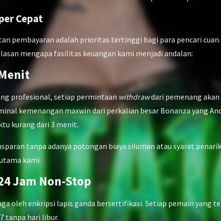
uper Cepat
 pembayaran adalah prioritas tertinggi bagi para pencari cuan. 
h alasan mengapa fasilitas keuangan kami menjadi andalan:
 Menit
ang profesional, setiap permintaan
withdraw
dari pemenang akan d
inal kemenangan maxwin dari perkalian besar Bonanza yang Anda
tu kurang dari 3 menit.
ansparan tanpa adanya potongan biaya siluman atau syarat penari
 utama kami.
 24 Jam Non-Stop
a oleh enkripsi lapis ganda bersertifikasi. Setiap pemain yang t
 tanpa hari libur.