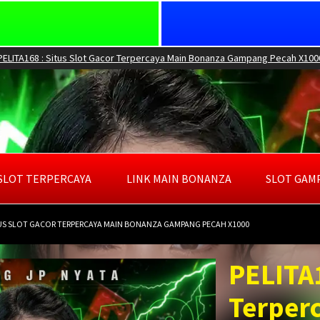
PELITA168 : Situs Slot Gacor Terpercaya Main Bonanza Gampang Pecah X100
 SLOT TERPERCAYA
LINK MAIN BONANZA
SLOT GAM
ITUS SLOT GACOR TERPERCAYA MAIN BONANZA GAMPANG PECAH X1000
PELITA1
Terper