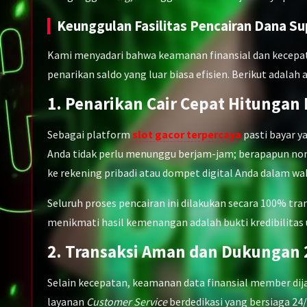
Keunggulan Fasilitas Pencairan Dana S
Kami menyadari bahwa keamanan finansial dan kecepatan
penarikan saldo yang luar biasa efisien. Berikut adala
1. Penarikan Cair Cepat Hitungan
Sebagai platform
slot gacor terpercaya
pasti bayar y
Anda tidak perlu menunggu berjam-jam; berapapun nom
ke rekening pribadi atau dompet digital Anda dalam wak
Seluruh proses pencairan ini dilakukan secara 100% tr
menikmati hasil kemenangan adalah bukti kredibilitas
2. Transaksi Aman dan Dukungan
Selain kecepatan, keamanan data finansial member dijag
layanan
Customer Service
berdedikasi yang bersiaga 24/7