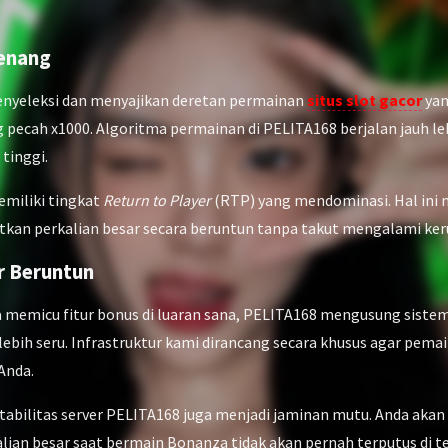
enang
menyeleksi dan menyajikan deretan permainan
situs slot gacor
yan
cah x1000. Algoritma permainan di PELITA168 berjalan jauh leb
tinggi.
miliki tingkat
Return to Player
(RTP) yang mendominasi. Hal ini 
an perkalian besar secara beruntun tanpa takut mengalami keru
r Beruntun
 memicu fitur bonus di luaran sana, PELITA168 mengusung sistem
lebih seru. Infrastruktur kami dirancang secara khusus agar pe
Anda.
bilitas server PELITA168 juga menjadi jaminan mutu. Anda akan 
ian besar saat bermain Bonanza tidak akan pernah terputus di te