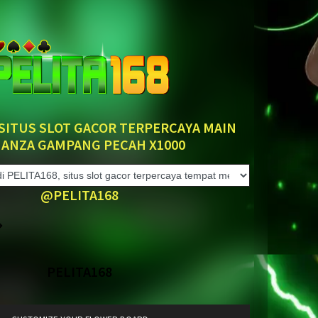
: SITUS SLOT GACOR TERPERCAYA MAIN
ANZA GAMPANG PECAH X1000
@PELITA168
PELITA168