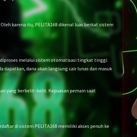
Oleh karena itu, PELITA168 dikenal luas berkat sistem
iproses melalui sistem otomatisasi tingkat tinggi.
 dapatkan, dana akan langsung cair lunas dan masuk
kan yang berbelit-belit. Kepuasan pemain saat
erdaftar di sistem PELITA168 memiliki akses penuh ke