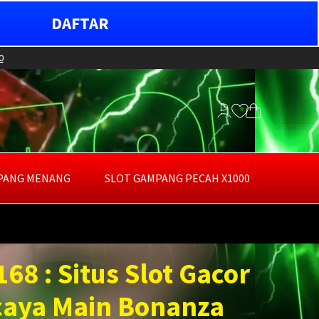
DAFTAR
0
PANG MENANG
SLOT GAMPANG PECAH X1000
68 : Situs Slot Gacor
caya Main Bonanza