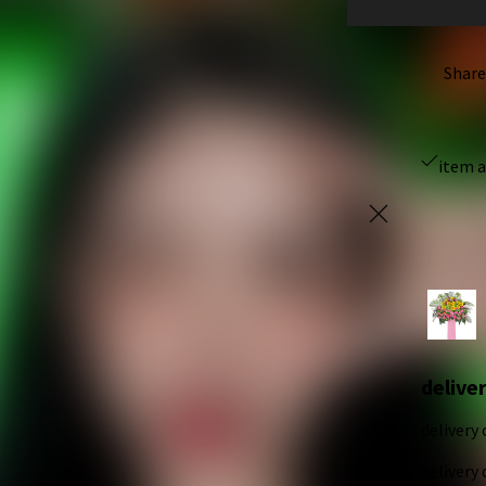
Share
item a
delive
delivery 
delivery