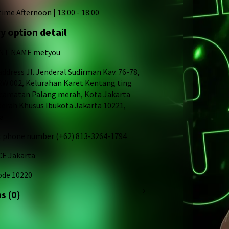
 time
Afternoon | 13:00 - 18:00
ry option detail
ENT NAME
metyou
 address
Jl. Jenderal Sudirman Kav. 76-78,
RW.002, Kelurahan Karet Kentang ting
camatan Palang merah, Kota Jakarta
aerah Khusus Ibukota Jakarta 10221,
a
nt phone number
(+62) 813-3264-1794
CE
Jakarta
ode
10220
s (0)