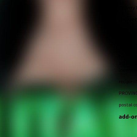
delivery
delive
RECIPI
delivery
RT.003 /
tung, Ke
barat, D
Indonesi
recipie
PROVIN
postal c
add-on